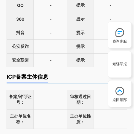
提示
QQ
-
-
提示
360
-
-
抖音
提示
-
-
咨询客服
公安反诈
提示
-
-
安全联盟
提示
-
-
短链举报
ICP备案主体信息
备案/许可证
审核通过日
返回顶部
号：
期：
主办单位名
主办单位性
称：
质：