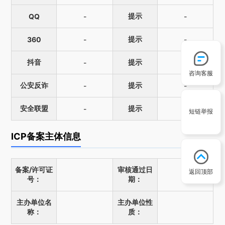
提示
QQ
-
-
提示
360
-
-
抖音
提示
-
-
咨询客服
公安反诈
提示
-
-
安全联盟
提示
-
-
短链举报
ICP备案主体信息
备案/许可证
审核通过日
返回顶部
号：
期：
主办单位名
主办单位性
称：
质：